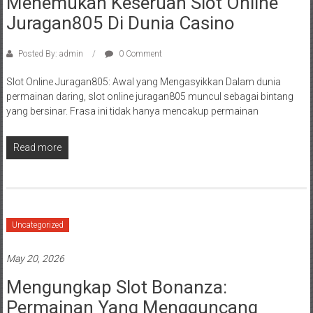
Menemukan Keseruan Slot Online
Juragan805 Di Dunia Casino
Posted By: admin
0 Comment
Slot Online Juragan805: Awal yang Mengasyikkan Dalam dunia
permainan daring, slot online juragan805 muncul sebagai bintang
yang bersinar. Frasa ini tidak hanya mencakup permainan
Read more
Uncategorized
May 20, 2026
Mengungkap Slot Bonanza:
Permainan Yang Mengguncang