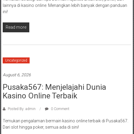
lainnya di kasino online. Menangkan lebih banyak dengan panduan
ini!
Read more
Uncategorized
August 6, 2026
Pusaka567: Menjelajahi Dunia
Kasino Online Terbaik
Posted By: admin
0 Comment
Temukan pengalaman bermain kasino online terbaik di Pusaka567.
Dari slot hingga poker, semua ada di sini!