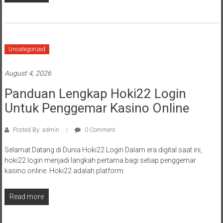
Uncategorized
August 4, 2026
Panduan Lengkap Hoki22 Login
Untuk Penggemar Kasino Online
Posted By: admin
0 Comment
Selamat Datang di Dunia Hoki22 Login Dalam era digital saat ini,
hoki22 login menjadi langkah pertama bagi setiap penggemar
kasino online. Hoki22 adalah platform
Read more