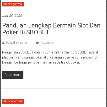
Uncategorized
July 29, 2026
Panduan Lengkap Bermain Slot Dan
Poker Di SBOBET
Posted By: admin
0 Comment
Pengenalan SBOBET dalam Dunia Online Casino SBOBET adalah
platform yang sangat dikenal di kalangan pemain online casino.
Dengan berbagai jenis permainan seperti slot, poker,
Read more
Uncategorized