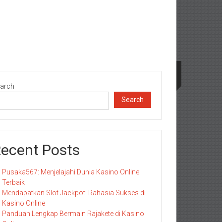
arch
Search
ecent Posts
Pusaka567: Menjelajahi Dunia Kasino Online
Terbaik
Mendapatkan Slot Jackpot: Rahasia Sukses di
Kasino Online
Panduan Lengkap Bermain Rajakete di Kasino