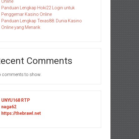
Online
Panduan Lengkap Hoki22 Login untuk
Penggemar Kasino Online
Panduan Lengkap Texas88: Dunia Kasino
Online yang Menarik
Recent Comments
 comments to show.
UNYU168 RTP
naga62
https://thebrawl.net